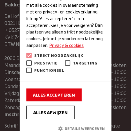
Bakkerij Maxima
met alle cookies in overeenstemming
met ons privacy- en cookieverklaring.
De Hofstee 1
Klik op 'Alles accepteren' om te
8321HG Urk
accepteren. Kies je voor weigeren? Dan
+ 0527683454
plaatsen we alleen strikt noodzakelijke
KVK 74286293
cookies. Je kunt je voorkeuren later nog
BTW NR. NL859839151B01
aanpassen.
Privacy & cookies
STRIKT NOODZAKELIJK
2026 Bakkerij Maxima
PRESTATIE
TARGETING
Maandag
gesloten
FUNCTIONEEL
Dinsdag
07:30 – 13:00 | 14:00 – 18:00
Woensdag
07:30 – 13:00 | 14:00 – 18:00
Donderdag
07:30 – 13:00 | 14:00 – 18:00
Vrijdag
07:00 – 19:00
ALLES ACCEPTEREN
Zaterdag
07:00 – 16:00
Zondag
Gesloten
ALLES AFWIJZEN
Inschrijven voor de nieuwsbrief
Schrijf je in voor de nieuwsbrief en blijft op de hoogte
DETAILS WEERGEVEN