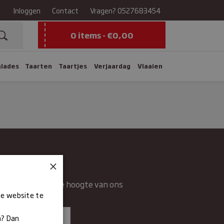
Inloggen
Contact
Vragen?
0527683454
0 items -
€
0,00
alades
Taarten
Taartjes
Verjaardag
Vlaaien
×
wsbrief
rief en blijft op de hoogte van ons
ze website te
n.
n? Dan