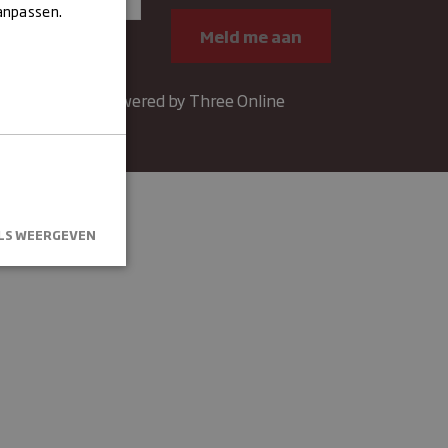
aanpassen.
Contact
Powered by Three Online
LS WEERGEVEN
kersaanmelding
.
um
Omschrijving