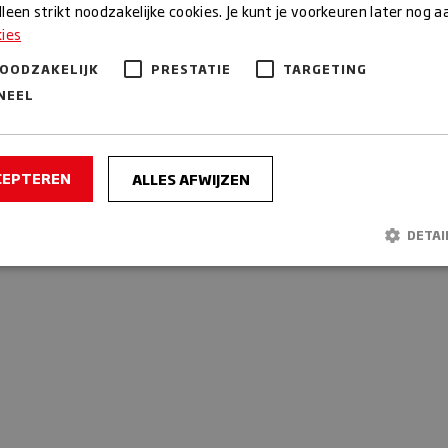
rdag
leen strikt noodzakelijke cookies. Je kunt je voorkeuren later nog 
07:30 – 13:00 | 14:00 – 18:00
kies
g
07:00 – 19:00
NOODZAKELIJK
PRESTATIE
TARGETING
dag
07:00 – 16:00
g
Gesloten
NEEL
Algemene voorwaarden
CEPTEREN
ALLES AFWIJZEN
DETAI
Strikt noodzakelijk
Prestatie
Targeting
Functioneel
lijke cookies maken de kernfunctionaliteiten van de website mogelijk, zoals gebrui
r. De website kan niet goed worden gebruikt zonder de strikt noodzakelijke cookies
Aanbieder /
Vervaldat
Domein
n
.bakkerijmaxima.nl
30 minuten