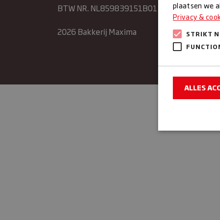
Donde
plaatsen we al
BTW NR. NL859839151B01
Privacy & coo
Vrijda
2026 Bakkerij Maxima
STRIKT 
Zater
Zonda
FUNCTIO
ALLES AC
Strikt noodzake
en accountbehee
Naam
sbjs_sessio