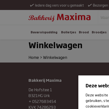
Iedere dag vers voor u gemaakt
Bezorgen 
Bavaroispudding
Bolletjes
Brood
Broodjes
Winkelwagen
Home
>
Winkelwagen
Bakkerij Maxima
Maan
Deze webs
Dinsd
De Hofstee 1
Deze website 
8321HG Urk
Woen
gebruiken, ste
+ 0527683454
cookieverklari
KVK 74286293