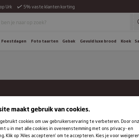
op Urk
5% vaste klanten korting
Feestdagen
Foto taarten
Gebak
Gevuld luxe brood
Koek
S
dag
gesloten
Inschrijven voor de nieu
ite maakt gebruik van cookies.
ag
Schrijf je in voor de nieuwsb
07:30 – 13:00 | 14:00 – 18:00
gebruikt cookies om uw gebruikerservaring te verbeteren. Door on
assortiment en aanbiedinge
sdag
mt u in met alle cookies in overeenstemming met ons privacy- en
07:30 – 13:00 | 14:00 – 18:00
ng. Klik op 'Alles accepteren' om te accepteren. Kies je voor weigere