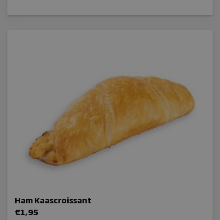
€15,00
woocommerce_cart_hash
sbjs_current
Aanbieder /
Naam
Vervaldatum
Domein
Ham Kaascroissant
sbjs_migrations
.bakkerijmaxima.nl
Sessie
€
1,95
sbjs_current_add
.bakkerijmaxima.nl
Sessie