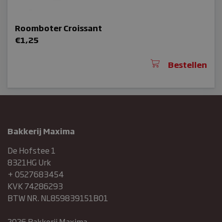
Roomboter Croissant
€
1,25
Bestellen
Bakkerij Maxima
De Hofstee 1
8321HG Urk
+ 0527683454
KVK 74286293
BTW NR. NL859839151B01
2026 Bakkerij Maxima