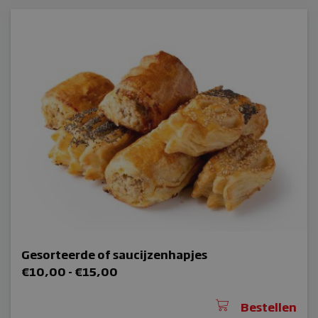
_GRECAPTCHA
CookieScriptConsent
Gesorteerde of saucijzenhapjes
sbjs_udata
Prijsklasse:
€
10,00
-
€
15,00
€10,00
woocommerce_items_in_cart
tot
Bestellen