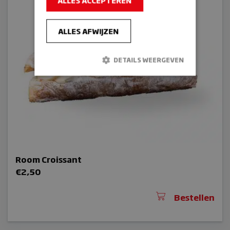
ALLES ACCEPTEREN
ALLES AFWIJZEN
DETAILS WEERGEVEN
Strikt noodzakelijk
Prestatie
Targeting
Functioneel
Strikt noodzakelijke cookies maken de
kernfunctionaliteiten van de website mogelijk,
zoals gebruikersaanmelding en
accountbeheer. De website kan niet goed
Room Croissant
worden gebruikt zonder de strikt
noodzakelijke cookies.
€
2,50
Naam
Bestellen
sbjs_session
wp_woocommerce_session_[abcdef0123456789]
{32}