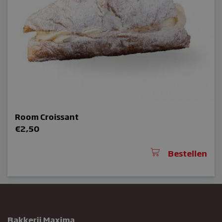
CookieScriptConsent
Room Croissant
sbjs_udata
€
2,50
woocommerce_items_in_cart
Bestellen
woocommerce_cart_hash
Bakkerij Maxima