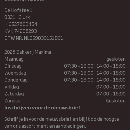
De Hofstee 1
sbjs_current
8321HG Urk
+ 0527683454
KVK 74286293
BTW NR. NL859839151B01
2026 Bakkerij Maxima
Maandag
gesloten
Dinsdag
07:30 – 13:00 | 14:00 – 18:00
Aanbieder /
Naam
Vervaldatum
Woensdag
07:30 – 13:00 | 14:00 – 18:00
Domein
Donderdag
07:30 – 13:00 | 14:00 – 18:00
sbjs_migrations
.bakkerijmaxima.nl
Sessie
Vrijdag
07:00 – 19:00
sbjs_current_add
.bakkerijmaxima.nl
Sessie
Zaterdag
07:00 – 16:00
sbjs_first_add
.bakkerijmaxima.nl
Sessie
Zondag
Gesloten
Inschrijven voor de nieuwsbrief
sbjs_first
.bakkerijmaxima.nl
Sessie
Schrijf je in voor de nieuwsbrief en blijft op de hoogte
van ons assortiment en aanbiedingen.