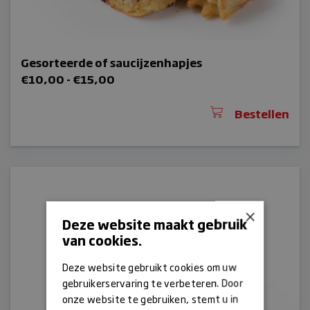
Gesorteerde of saucijzenhapjes
Prijsklasse:
€
10,00
-
€
15,00
€10,00
tot
Bestellen
€15,00
×
Deze website maakt gebruik
van cookies.
Deze website gebruikt cookies om uw
gebruikerservaring te verbeteren. Door
onze website te gebruiken, stemt u in