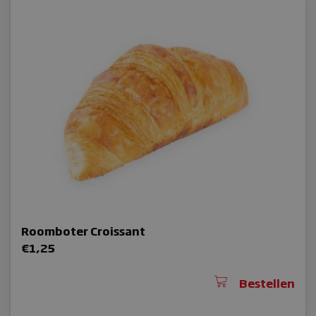
sbjs_udata
woocommerce_items_in_cart
woocommerce_cart_hash
Roomboter Croissant
sbjs_current
€
1,25
Bestellen