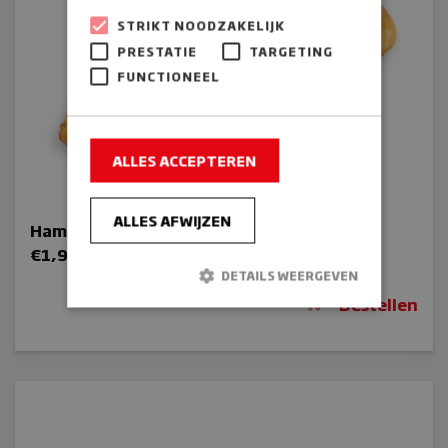
STRIKT NOODZAKELIJK
PRESTATIE
TARGETING
FUNCTIONEEL
ALLES ACCEPTEREN
ALLES AFWIJZEN
Ham Kaascroissant
€
1,95
DETAILS WEERGEVEN
Bestellen
Strikt noodzakelijk
Prestatie
Targeting
Functioneel
Strikt noodzakelijke cookies maken de
kernfunctionaliteiten van de website mogelijk,
zoals gebruikersaanmelding en