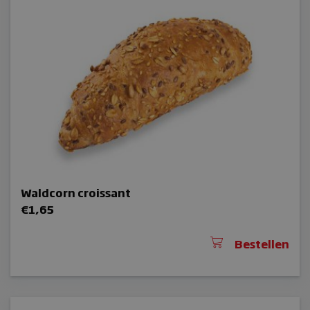
accountbeheer. De website kan niet goed
worden gebruikt zonder de strikt
noodzakelijke cookies.
Naam
sbjs_session
wp_woocommerce_session_[abcdef0123456789]
{32}
_GRECAPTCHA
Waldcorn croissant
€
1,65
CookieScriptConsent
Bestellen