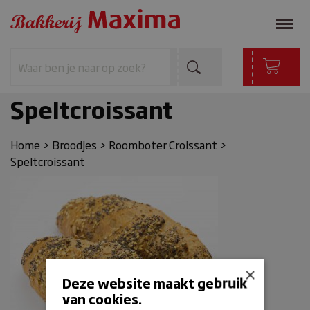
Speltcroissant
Home
>
Broodjes
>
Roomboter Croissant
>
Speltcroissant
×
Deze website maakt gebruik
van cookies.