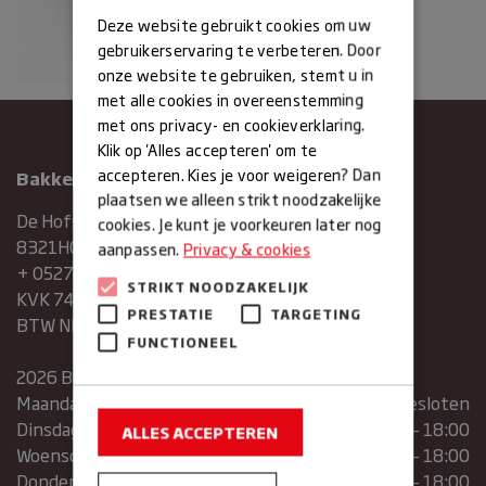
Deze website gebruikt cookies om uw
gebruikerservaring te verbeteren. Door
onze website te gebruiken, stemt u in
met alle cookies in overeenstemming
met ons privacy- en cookieverklaring.
Klik op 'Alles accepteren' om te
accepteren. Kies je voor weigeren? Dan
Bakkerij Maxima
plaatsen we alleen strikt noodzakelijke
De Hofstee 1
cookies. Je kunt je voorkeuren later nog
8321HG Urk
aanpassen.
Privacy & cookies
+ 0527683454
STRIKT NOODZAKELIJK
KVK 74286293
PRESTATIE
TARGETING
BTW NR. NL859839151B01
FUNCTIONEEL
2026 Bakkerij Maxima
Maandag
gesloten
Dinsdag
07:30 – 13:00 | 14:00 – 18:00
ALLES ACCEPTEREN
Woensdag
07:30 – 13:00 | 14:00 – 18:00
Donderdag
07:30 – 13:00 | 14:00 – 18:00