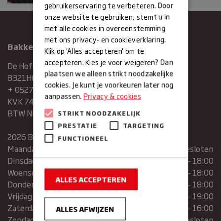
gebruikerservaring te verbeteren. Door
onze website te gebruiken, stemt u in
met alle cookies in overeenstemming
met ons privacy- en cookieverklaring.
Bakkerij Maxima
Klik op 'Alles accepteren' om te
accepteren. Kies je voor weigeren? Dan
De Hofstee 1
plaatsen we alleen strikt noodzakelijke
8321HG Urk
cookies. Je kunt je voorkeuren later nog
+ 0527683454
aanpassen.
Privacy & cookies
KVK 74286293
BTW NR. NL859839151B01
STRIKT NOODZAKELIJK
PRESTATIE
TARGETING
2026 Bakkerij Maxima
FUNCTIONEEL
Maandag
gesloten
Dinsdag
07:30 – 13:00 | 14:00 – 18:00
Woensdag
07:30 – 13:00 | 14:00 – 18:00
ALLES ACCEPTEREN
Donderdag
07:30 – 13:00 | 14:00 – 18:00
Vrijdag
07:00 – 19:00
Zaterdag
07:00 – 16:00
ALLES AFWIJZEN
Zondag
Gesloten