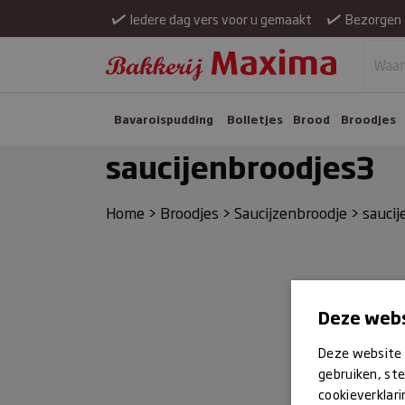
Iedere dag vers voor u gemaakt
Bezorgen 
Bavaroispudding
Bolletjes
Brood
Broodjes
saucijenbroodjes3
Home
>
Broodjes
>
Saucijzenbroodje
>
sauci
Deze webs
Deze website 
gebruiken, ste
cookieverklari