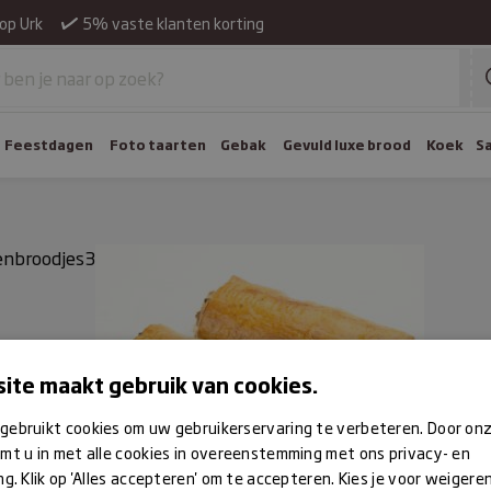
op Urk
5% vaste klanten korting
Feestdagen
Foto taarten
Gebak
Gevuld luxe brood
Koek
S
jenbroodjes3
ite maakt gebruik van cookies.
gebruikt cookies om uw gebruikerservaring te verbeteren. Door on
mt u in met alle cookies in overeenstemming met ons privacy- en
ng. Klik op 'Alles accepteren' om te accepteren. Kies je voor weigere