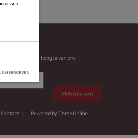
aanpassen.
wsbrief
rief en blijft op de hoogte van ons
n.
LS WEERGEVEN
kersaanmelding
.
Contact
Powered by Three Online
um
Omschrijving