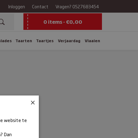
Inloggen
Contact
Vragen?
0527683454
0 items -
€
0,00
alades
Taarten
Taartjes
Verjaardag
Vlaaien
×
ze website te
n? Dan