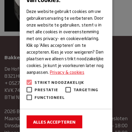
Deze website gebruikt cookies om uw
gebruikerservaring te verbeteren. Door
onze website te gebruiken, stemt u in
met alle cookies in overeenstemming
met ons privacy- en cookieverklaring.
Klik op 'Alles accepteren' om te
accepteren. Kies je voor weigeren? Dan
Bakkerij Maxima
plaatsen we alleen strikt noodzakelijke
cookies. Je kunt je voorkeuren later nog
De Hofstee 1
aanpassen.
Privacy & cookies
8321HG Urk
+ 0527683454
STRIKT NOODZAKELIJK
KVK 74286293
PRESTATIE
TARGETING
BTW NR. NL859839151B01
FUNCTIONEEL
2026 Bakkerij Maxima
Maandag
gesloten
ALLES ACCEPTEREN
Dinsdag
07:30 – 13:00 | 14:00 – 18:00