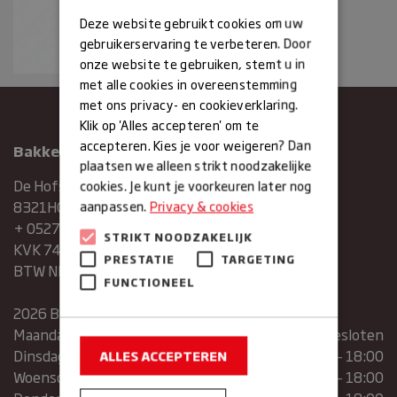
Deze website gebruikt cookies om uw
gebruikerservaring te verbeteren. Door
onze website te gebruiken, stemt u in
met alle cookies in overeenstemming
met ons privacy- en cookieverklaring.
Klik op 'Alles accepteren' om te
accepteren. Kies je voor weigeren? Dan
Bakkerij Maxima
plaatsen we alleen strikt noodzakelijke
De Hofstee 1
cookies. Je kunt je voorkeuren later nog
8321HG Urk
aanpassen.
Privacy & cookies
+ 0527683454
STRIKT NOODZAKELIJK
KVK 74286293
PRESTATIE
TARGETING
BTW NR. NL859839151B01
FUNCTIONEEL
2026 Bakkerij Maxima
Maandag
gesloten
Dinsdag
07:30 – 13:00 | 14:00 – 18:00
ALLES ACCEPTEREN
Woensdag
07:30 – 13:00 | 14:00 – 18:00