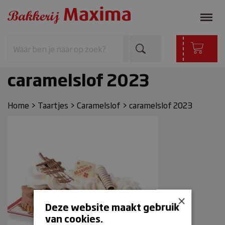
caramelslof 2023
Home
>
Taartjes
>
Caramelslof
>
caramelslof 2023
×
Deze website maakt gebruik
van cookies.