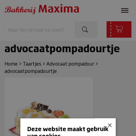
advocaatpompadourtje
Home
>
Taartjes
>
Advocaat pompadour
>
advocaatpompadourtje
×
Deze website maakt gebruik
van cookies.