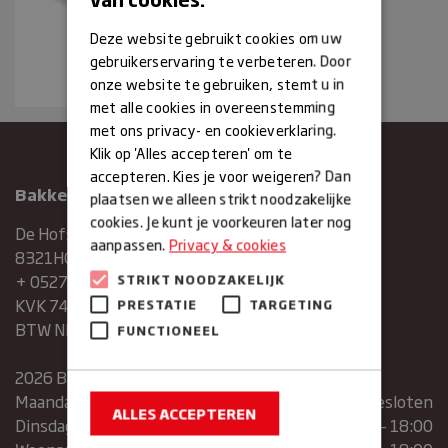
Deze website gebruikt cookies om uw
gebruikerservaring te verbeteren. Door
onze website te gebruiken, stemt u in
met alle cookies in overeenstemming
met ons privacy- en cookieverklaring.
Klik op 'Alles accepteren' om te
accepteren. Kies je voor weigeren? Dan
Bakkerij Maxima
plaatsen we alleen strikt noodzakelijke
cookies. Je kunt je voorkeuren later nog
De Hofstee 1
aanpassen.
Privacy & cookies
8321HG Urk
+ 0527683454
STRIKT NOODZAKELIJK
KVK 74286293
PRESTATIE
TARGETING
BTW NR. NL859839151B01
FUNCTIONEEL
2026 Bakkerij Maxima
Maandag
gesloten
ALLES ACCEPTEREN
Dinsdag
07:30 – 13:00 | 14:00 – 18:00