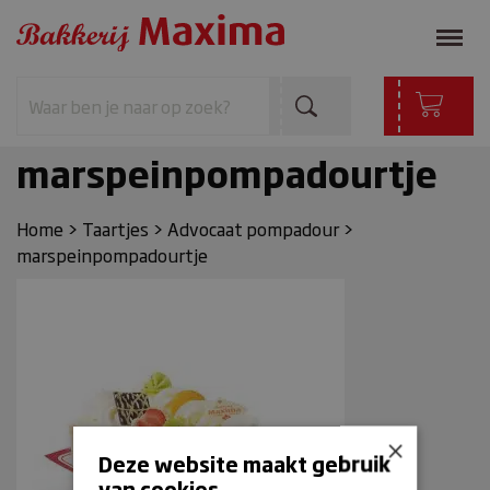
marspeinpompadourtje
Home
>
Taartjes
>
Advocaat pompadour
>
marspeinpompadourtje
×
Deze website maakt gebruik
van cookies.