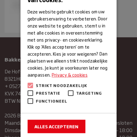
Deze website gebruikt cookies om uw
gebruikerservaring te verbeteren. Door
onze website te gebruiken, stemt u in
met alle cookies in overeenstemming
met ons privacy- en cookieverklaring.
Klik op 'Alles accepteren' om te
accepteren. Kies je voor weigeren? Dan
Bakkerij Maxima
plaatsen we alleen strikt noodzakelijke
cookies. Je kunt je voorkeuren later nog
De Hofstee 1
aanpassen.
Privacy & cookies
8321HG Urk
+ 0527683454
STRIKT NOODZAKELIJK
KVK 74286293
PRESTATIE
TARGETING
BTW NR. NL859839151B01
FUNCTIONEEL
2026 Bakkerij Maxima
Maandag
gesloten
ALLES ACCEPTEREN
Dinsdag
07:30 – 13:00 | 14:00 – 18:00