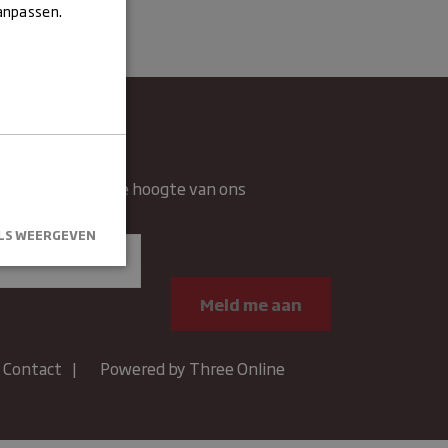
aanpassen.
wsbrief
rief en blijft op de hoogte van ons
n.
LS WEERGEVEN
kersaanmelding
.
Contact
Powered by Three Online
um
Omschrijving