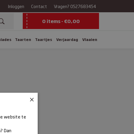
Inloggen
Contact
Vragen?
0527683454
0 items -
€
0,00
alades
Taarten
Taartjes
Verjaardag
Vlaaien
×
ze website te
n? Dan