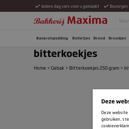
Iedere dag vers voor u gemaakt
Bezorgen 
Bavaroispudding
Bolletjes
Brood
Broodjes
bitterkoekjes
Home
>
Gebak
>
Bitterkoekjes 250 gram
>
bi
Deze webs
Deze website 
gebruiken, ste
cookieverklari