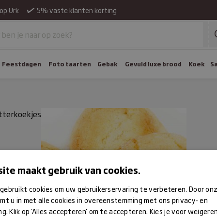
op Urk
5% vaste klanten korting
Feestdagen
Foto taarten
Gebak
Gevuld luxe brood
Koek
S
tterkoekjes
ite maakt gebruik van cookies.
gebruikt cookies om uw gebruikerservaring te verbeteren. Door on
mt u in met alle cookies in overeenstemming met ons privacy- en
ng. Klik op 'Alles accepteren' om te accepteren. Kies je voor weigere