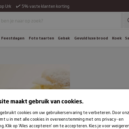
op Urk
5% vaste klanten korting
Feestdagen
Foto taarten
Gebak
Gevuld luxe brood
Koek
S
ite maakt gebruik van cookies.
gebruikt cookies om uw gebruikerservaring te verbeteren. Door on
mt u in met alle cookies in overeenstemming met ons privacy- en
ng. Klik op 'Alles accepteren' om te accepteren. Kies je voor weigere