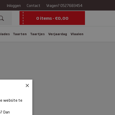
Inloggen
Contact
Vragen?
0527683454
0 items -
€
0,00
alades
Taarten
Taartjes
Verjaardag
Vlaaien
×
ze website te
n? Dan