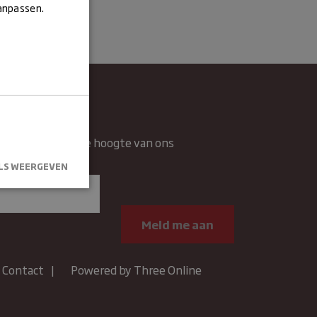
aanpassen.
wsbrief
rief en blijft op de hoogte van ons
n.
LS WEERGEVEN
kersaanmelding
.
Contact
Powered by Three Online
um
Omschrijving