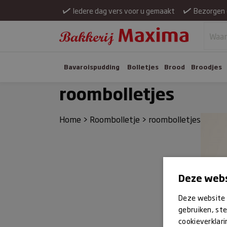
Iedere dag vers voor u gemaakt
Bezorgen 
Bavaroispudding
Bolletjes
Brood
Broodjes
roombolletjes
Home
>
Roombolletje
>
roombolletjes
Deze webs
Deze website 
gebruiken, ste
cookieverklari