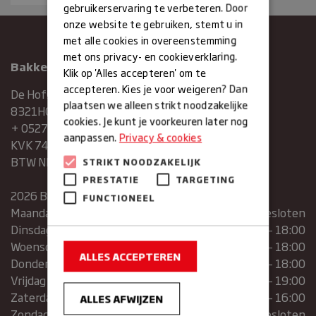
gebruikerservaring te verbeteren. Door
onze website te gebruiken, stemt u in
met alle cookies in overeenstemming
met ons privacy- en cookieverklaring.
Bakkerij Maxima
Klik op 'Alles accepteren' om te
accepteren. Kies je voor weigeren? Dan
De Hofstee 1
plaatsen we alleen strikt noodzakelijke
8321HG Urk
cookies. Je kunt je voorkeuren later nog
+ 0527683454
aanpassen.
Privacy & cookies
KVK 74286293
BTW NR. NL859839151B01
STRIKT NOODZAKELIJK
PRESTATIE
TARGETING
2026 Bakkerij Maxima
FUNCTIONEEL
Maandag
gesloten
Dinsdag
07:30 – 13:00 | 14:00 – 18:00
Woensdag
07:30 – 13:00 | 14:00 – 18:00
ALLES ACCEPTEREN
Donderdag
07:30 – 13:00 | 14:00 – 18:00
Vrijdag
07:00 – 19:00
Zaterdag
07:00 – 16:00
ALLES AFWIJZEN
Zondag
Gesloten