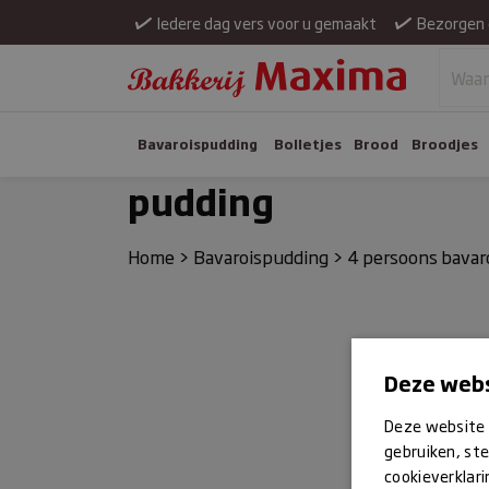
Iedere dag vers voor u gemaakt
Bezorgen 
Bavaroispudding
Bolletjes
Brood
Broodjes
pudding
Home
>
Bavaroispudding
>
4 persoons bavar
Deze webs
Deze website 
gebruiken, ste
cookieverklari