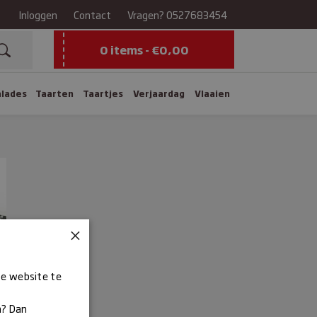
Inloggen
Contact
Vragen?
0527683454
0 items -
€
0,00
alades
Taarten
Taartjes
Verjaardag
Vlaaien
×
ze website te
n? Dan