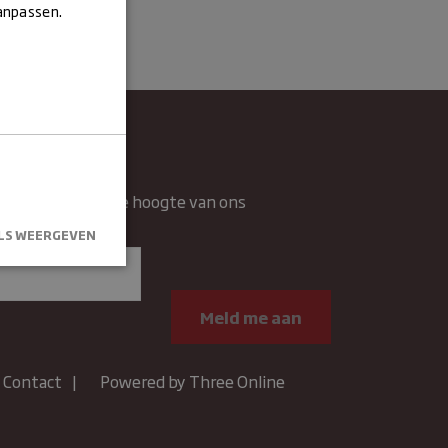
aanpassen.
wsbrief
rief en blijft op de hoogte van ons
n.
LS WEERGEVEN
kersaanmelding
.
Contact
Powered by Three Online
um
Omschrijving