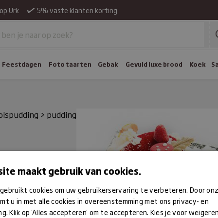
op Urk
5% vaste klanten korting
Feestdagen
Foto taarten
Gebak
Gevuld luxe brood
Koek
S
oispudding
>
pudding
ite maakt gebruik van cookies.
gebruikt cookies om uw gebruikerservaring te verbeteren. Door on
mt u in met alle cookies in overeenstemming met ons privacy- en
ng. Klik op 'Alles accepteren' om te accepteren. Kies je voor weigere