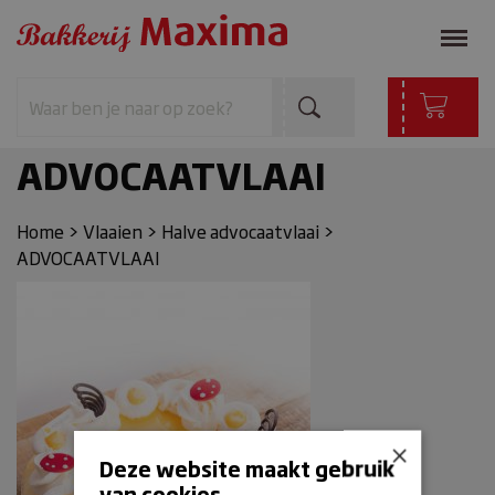
ADVOCAATVLAAI
Home
>
Vlaaien
>
Halve advocaatvlaai
>
ADVOCAATVLAAI
×
Deze website maakt gebruik
van cookies.