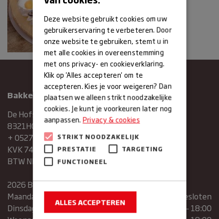
Deze website gebruikt cookies om uw
gebruikerservaring te verbeteren. Door
onze website te gebruiken, stemt u in
met alle cookies in overeenstemming
met ons privacy- en cookieverklaring.
Klik op 'Alles accepteren' om te
accepteren. Kies je voor weigeren? Dan
Bakkerij Maxima
plaatsen we alleen strikt noodzakelijke
cookies. Je kunt je voorkeuren later nog
De Hofstee 1
aanpassen.
Privacy & cookies
8321HG Urk
+ 0527683454
STRIKT NOODZAKELIJK
KVK 74286293
PRESTATIE
TARGETING
BTW NR. NL859839151B01
FUNCTIONEEL
2026 Bakkerij Maxima
Maandag
gesloten
ALLES ACCEPTEREN
Dinsdag
07:30 – 13:00 | 14:00 – 18:00