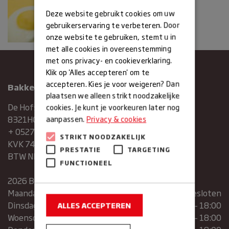
Deze website gebruikt cookies om uw
gebruikerservaring te verbeteren. Door
onze website te gebruiken, stemt u in
met alle cookies in overeenstemming
met ons privacy- en cookieverklaring.
Klik op 'Alles accepteren' om te
accepteren. Kies je voor weigeren? Dan
Bakkerij Maxima
plaatsen we alleen strikt noodzakelijke
De Hofstee 1
cookies. Je kunt je voorkeuren later nog
8321HG Urk
aanpassen.
Privacy & cookies
+ 0527683454
STRIKT NOODZAKELIJK
KVK 74286293
PRESTATIE
TARGETING
BTW NR. NL859839151B01
FUNCTIONEEL
2026 Bakkerij Maxima
Maandag
gesloten
Dinsdag
07:30 – 13:00 | 14:00 – 18:00
ALLES ACCEPTEREN
Woensdag
07:30 – 13:00 | 14:00 – 18:00