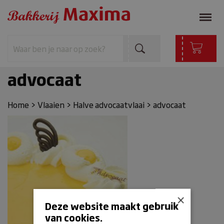
advocaat
Home
>
Vlaaien
>
Halve advocaatvlaai
>
advocaat
×
Deze website maakt gebruik
van cookies.