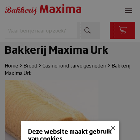
Bakkerij Maxima Urk
Home
>
Brood
>
Casino rond tarvo gesneden
>
Bakkerij
Maxima Urk
×
Deze website maakt gebruik
van cookies.