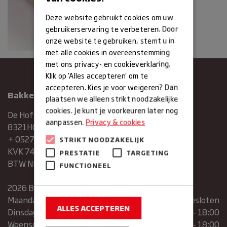
Deze website gebruikt cookies om uw
gebruikerservaring te verbeteren. Door
onze website te gebruiken, stemt u in
met alle cookies in overeenstemming
met ons privacy- en cookieverklaring.
Klik op 'Alles accepteren' om te
accepteren. Kies je voor weigeren? Dan
Bakkerij Maxima
plaatsen we alleen strikt noodzakelijke
cookies. Je kunt je voorkeuren later nog
De Hofstee 1
aanpassen.
Privacy & cookies
8321HG Urk
+ 0527683454
STRIKT NOODZAKELIJK
KVK 74286293
PRESTATIE
TARGETING
BTW NR. NL859839151B01
FUNCTIONEEL
2026 Bakkerij Maxima
Maandag
gesloten
ALLES ACCEPTEREN
Dinsdag
07:30 – 13:00 | 14:00 – 18:00
Woensdag
07:30 – 13:00 | 14:00 – 18:00