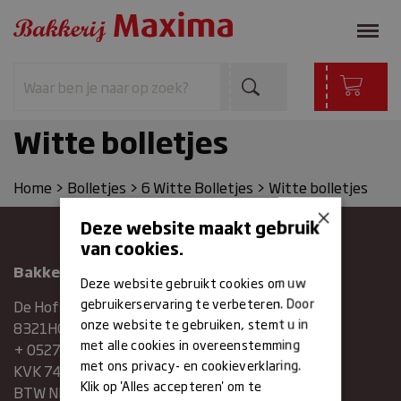
Witte bolletjes
Home
>
Bolletjes
>
6 Witte Bolletjes
>
Witte bolletjes
×
Deze website maakt gebruik
van cookies.
Bakkerij Maxima
Deze website gebruikt cookies om uw
gebruikerservaring te verbeteren. Door
De Hofstee 1
onze website te gebruiken, stemt u in
8321HG Urk
met alle cookies in overeenstemming
+ 0527683454
met ons privacy- en cookieverklaring.
KVK 74286293
Klik op 'Alles accepteren' om te
BTW NR. NL859839151B01