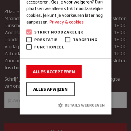
accepteren. Kies je voor weigeren? Dan
plaatsen we alleen strikt noodzakelijke
2026 Bakkerij Maxima
cookies. Je kunt je voorkeuren later nog
Maandag
gesloten
aanpassen.
Privacy & cookies
Dinsdag
07:30 – 13:00 | 14:00 – 18:00
Woensdag
07:30 – 13:00 | 14:00 – 18:00
STRIKT NOODZAKELIJK
Donderdag
07:30 – 13:00 | 14:00 – 18:00
PRESTATIE
TARGETING
Vrijdag
07:00 – 19:00
FUNCTIONEEL
Zaterdag
07:00 – 16:00
Zondag
Gesloten
Inschrijven voor de nieuwsbrief
ALLES ACCEPTEREN
Schrijf je in voor de nieuwsbrief en blijft op de hoogte
van ons assortiment en aanbiedingen.
ALLES AFWIJZEN
DETAILS WEERGEVEN
Strikt noodzakelijk
Prestatie