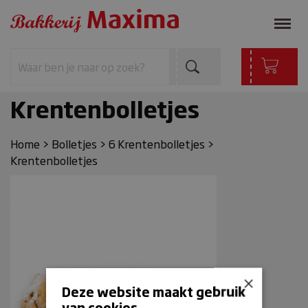
Krentenbolletjes
Home
>
Bolletjes
>
6 Krentenbolletjes
>
Krentenbolletjes
×
Deze website maakt gebruik
van cookies.