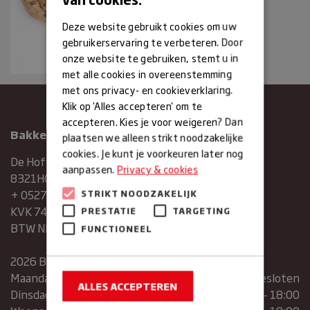
Deze website gebruikt cookies om uw
gebruikerservaring te verbeteren. Door
onze website te gebruiken, stemt u in
met alle cookies in overeenstemming
met ons privacy- en cookieverklaring.
Klik op 'Alles accepteren' om te
accepteren. Kies je voor weigeren? Dan
Bakkerij Maxima
plaatsen we alleen strikt noodzakelijke
cookies. Je kunt je voorkeuren later nog
De Hofstee 1
aanpassen.
Privacy & cookies
8321HG Urk
+ 0527683454
STRIKT NOODZAKELIJK
KVK 74286293
PRESTATIE
TARGETING
BTW NR. NL859839151B01
FUNCTIONEEL
2026 Bakkerij Maxima
Maandag
gesloten
ALLES ACCEPTEREN
Dinsdag
07:30 – 13:00 | 14:00 – 18:00