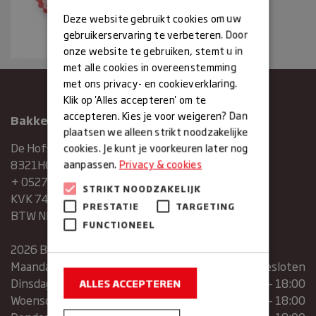
Deze website gebruikt cookies om uw
gebruikerservaring te verbeteren. Door
onze website te gebruiken, stemt u in
met alle cookies in overeenstemming
met ons privacy- en cookieverklaring.
Klik op 'Alles accepteren' om te
accepteren. Kies je voor weigeren? Dan
Bakkerij Maxima
plaatsen we alleen strikt noodzakelijke
De Hofstee 1
cookies. Je kunt je voorkeuren later nog
8321HG Urk
aanpassen.
Privacy & cookies
+ 0527683454
STRIKT NOODZAKELIJK
KVK 74286293
PRESTATIE
TARGETING
BTW NR. NL859839151B01
FUNCTIONEEL
2026 Bakkerij Maxima
Maandag
gesloten
Dinsdag
07:30 – 13:00 | 14:00 – 18:00
ALLES ACCEPTEREN
Woensdag
07:30 – 13:00 | 14:00 – 18:00