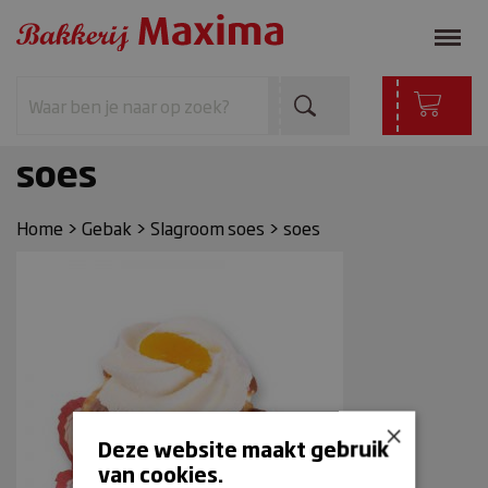
soes
Home
>
Gebak
>
Slagroom soes
>
soes
×
Deze website maakt gebruik
van cookies.