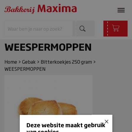
WEESPERMOPPEN
Home
>
Gebak
>
Bitterkoekjes 250 gram
>
WEESPERMOPPEN
×
Deze website maakt gebruik
van cookies.