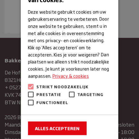
Deze website gebruikt cookies om uw
gebruikerservaring te verbeteren. Door
onze website te gebruiken, stemt u in
met alle cookies in overeenstemming
met ons privacy- en cookieverklaring.
Klik op 'Alles accepteren' om te
accepteren. Kies je voor weigeren? Dan
Bakkerij Maxima
plaatsen we alleen strikt noodzakelijke
cookies. Je kunt je voorkeuren later nog
De Hofstee 1
aanpassen.
Privacy & cookies
8321HG Urk
+ 0527683454
STRIKT NOODZAKELIJK
KVK 74286293
PRESTATIE
TARGETING
BTW NR. NL859839151B01
FUNCTIONEEL
2026 Bakkerij Maxima
Maandag
gesloten
ALLES ACCEPTEREN
Dinsdag
07:30 – 13:00 | 14:00 – 18:00