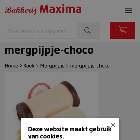
mergpijpje-choco
Home
>
Koek
>
Mergpijpje
>
mergpijpje-choco
×
Deze website maakt gebruik
van cookies.