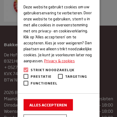
Deze website gebruikt cookies om uw
gebruikerservaring te verbeteren. Door
onze website te gebruiken, stemt u in
met alle cookies in overeenstemming
met ons privacy- en cookieverklaring.
Klik op 'Alles accepteren' om te
accepteren. Kies je voor weigeren? Dan
Bakkerij Maxima
plaatsen we alleen strikt noodzakelijke
De Hofstee 1
cookies. Je kunt je voorkeuren later nog
8321HG Urk
aanpassen.
Privacy & cookies
+ 0527683454
STRIKT NOODZAKELIJK
KVK 74286293
PRESTATIE
TARGETING
BTW NR. NL859839151B01
FUNCTIONEEL
2026 Bakkerij Maxima
Maandag
gesloten
Dinsdag
07:30 – 13:00 | 14:00 – 18:00
ALLES ACCEPTEREN
Woensdag
07:30 – 13:00 | 14:00 – 18:00