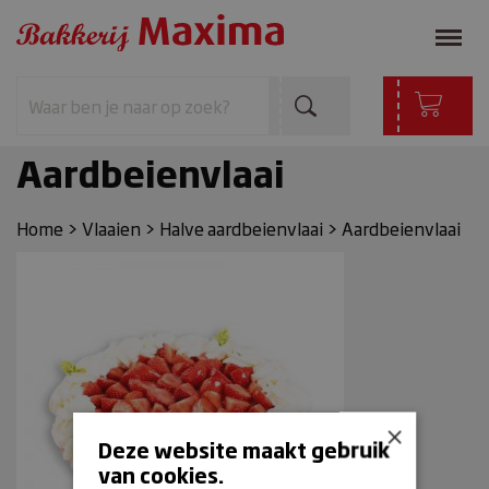
Aardbeienvlaai
Home
>
Vlaaien
>
Halve aardbeienvlaai
>
Aardbeienvlaai
×
Deze website maakt gebruik
van cookies.