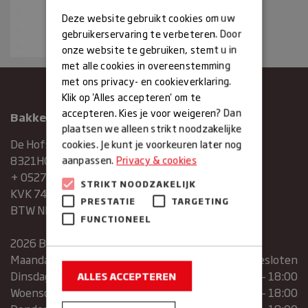
Deze website gebruikt cookies om uw
gebruikerservaring te verbeteren. Door
onze website te gebruiken, stemt u in
met alle cookies in overeenstemming
met ons privacy- en cookieverklaring.
Klik op 'Alles accepteren' om te
accepteren. Kies je voor weigeren? Dan
Bakkerij Maxima
plaatsen we alleen strikt noodzakelijke
De Hofstee 1
cookies. Je kunt je voorkeuren later nog
8321HG Urk
aanpassen.
Privacy & cookies
+ 0527683454
STRIKT NOODZAKELIJK
KVK 74286293
PRESTATIE
TARGETING
BTW NR. NL859839151B01
FUNCTIONEEL
2026 Bakkerij Maxima
Maandag
gesloten
Dinsdag
07:30 – 13:00 | 14:00 – 18:00
ALLES ACCEPTEREN
Woensdag
07:30 – 13:00 | 14:00 – 18:00