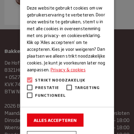
Deze website gebruikt cookies om uw
gebruikerservaring te verbeteren. Door
onze website te gebruiken, stemt u in
met alle cookies in overeenstemming
met ons privacy- en cookieverklaring.
Klik op 'Alles accepteren' om te
accepteren. Kies je voor weigeren? Dan
Bakkerij Maxima
plaatsen we alleen strikt noodzakelijke
De Hofstee 1
cookies. Je kunt je voorkeuren later nog
8321HG Urk
aanpassen.
Privacy & cookies
+ 0527683454
STRIKT NOODZAKELIJK
KVK 74286293
PRESTATIE
TARGETING
BTW NR. NL859839151B01
FUNCTIONEEL
2026 Bakkerij Maxima
Maandag
gesloten
Dinsdag
07:30 – 13:00 | 14:00 – 18:00
ALLES ACCEPTEREN
Woensdag
07:30 – 13:00 | 14:00 – 18:00