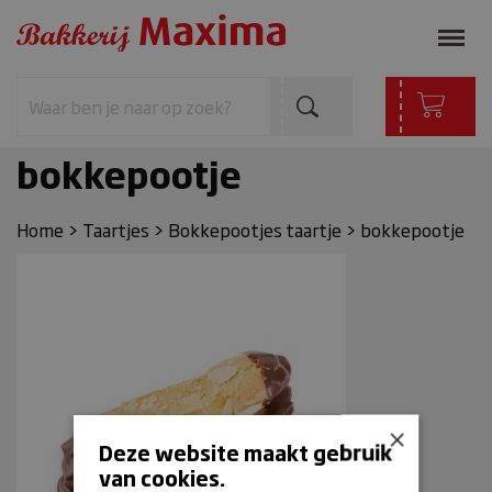
bokkepootje
Home
>
Taartjes
>
Bokkepootjes taartje
>
bokkepootje
×
Deze website maakt gebruik
van cookies.