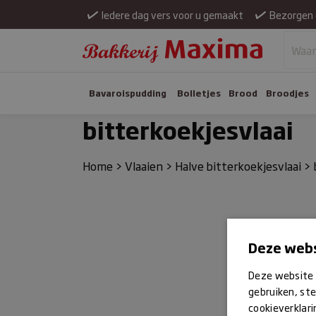
Iedere dag vers voor u gemaakt
Bezorgen 
Bavaroispudding
Bolletjes
Brood
Broodjes
bitterkoekjesvlaai
Home
>
Vlaaien
>
Halve bitterkoekjesvlaai
>
Deze webs
Deze website 
gebruiken, ste
cookieverklari