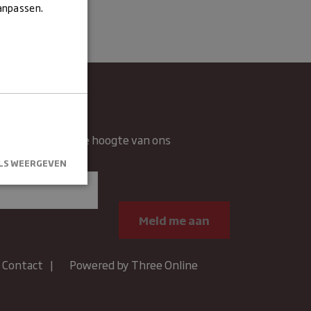
aanpassen.
wsbrief
rief en blijft op de hoogte van ons
n.
LS WEERGEVEN
kersaanmelding
.
Contact
Powered by Three Online
um
Omschrijving