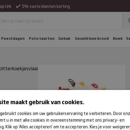
op Urk
5% vaste klanten korting
Feestdagen
Foto taarten
Gebak
Gevuld luxe brood
Koek
S
bitterkoekjesvlaai
ite maakt gebruik van cookies.
gebruikt cookies om uw gebruikerservaring te verbeteren. Door on
mt u in met alle cookies in overeenstemming met ons privacy- en
ng. Klik op 'Alles accepteren' om te accepteren. Kies je voor weigere