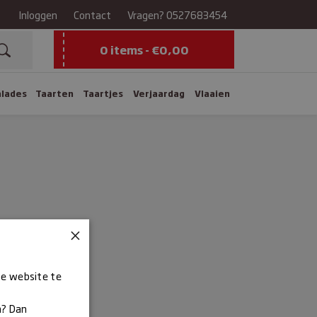
Inloggen
Contact
Vragen?
0527683454
0 items -
€
0,00
alades
Taarten
Taartjes
Verjaardag
Vlaaien
×
ze website te
n? Dan