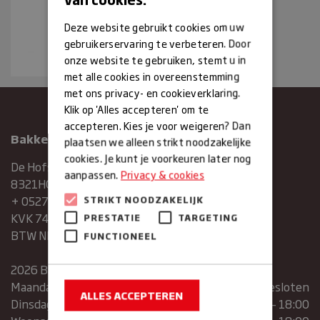
Deze website gebruikt cookies om uw
gebruikerservaring te verbeteren. Door
onze website te gebruiken, stemt u in
met alle cookies in overeenstemming
met ons privacy- en cookieverklaring.
Klik op 'Alles accepteren' om te
accepteren. Kies je voor weigeren? Dan
Bakkerij Maxima
plaatsen we alleen strikt noodzakelijke
cookies. Je kunt je voorkeuren later nog
De Hofstee 1
aanpassen.
Privacy & cookies
8321HG Urk
+ 0527683454
STRIKT NOODZAKELIJK
KVK 74286293
PRESTATIE
TARGETING
BTW NR. NL859839151B01
FUNCTIONEEL
2026 Bakkerij Maxima
Maandag
gesloten
ALLES ACCEPTEREN
Dinsdag
07:30 – 13:00 | 14:00 – 18:00