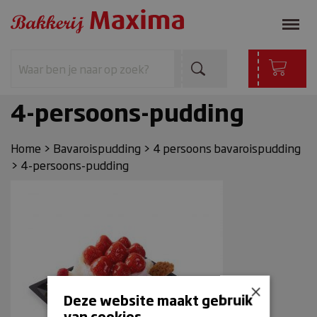
4-persoons-pudding
Home
>
Bavaroispudding
>
4 persoons bavaroispudding
>
4-persoons-pudding
×
Deze website maakt gebruik
van cookies.