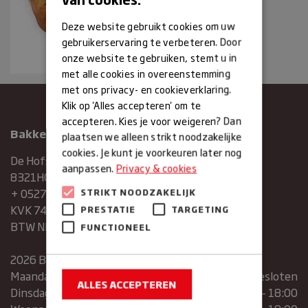
Deze website gebruikt cookies om uw
gebruikerservaring te verbeteren. Door
onze website te gebruiken, stemt u in
met alle cookies in overeenstemming
met ons privacy- en cookieverklaring.
Klik op 'Alles accepteren' om te
accepteren. Kies je voor weigeren? Dan
Bakkerij Maxima
plaatsen we alleen strikt noodzakelijke
cookies. Je kunt je voorkeuren later nog
De Hofstee 1
aanpassen.
Privacy & cookies
8321HG Urk
+ 0527683454
STRIKT NOODZAKELIJK
KVK 74286293
PRESTATIE
TARGETING
BTW NR. NL859839151B01
FUNCTIONEEL
2026 Bakkerij Maxima
Maandag
gesloten
ALLES ACCEPTEREN
Dinsdag
07:30 – 13:00 | 14:00 – 18:00