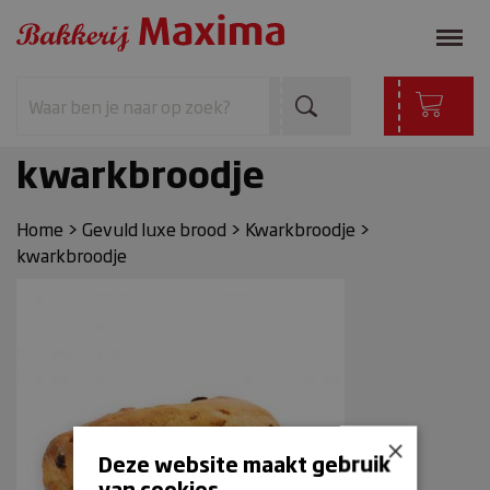
kwarkbroodje
Home
>
Gevuld luxe brood
>
Kwarkbroodje
>
kwarkbroodje
×
Deze website maakt gebruik
van cookies.