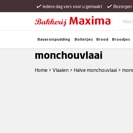
Iedere dag vers voor u gemaakt
Bezorgen 
Bavaroispudding
Bolletjes
Brood
Broodjes
monchouvlaai
Home
>
Vlaaien
>
Halve monchouvlaai
>
monc