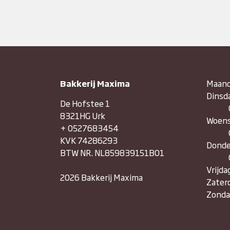
Bakkerij Maxima
Maan
Dinsd
De Hofstee 1
8321HG Urk
Woen
+ 0527683454
KVK 74286293
Donde
BTW NR. NL859839151B01
Vrijda
2026 Bakkerij Maxima
Zater
Zonda