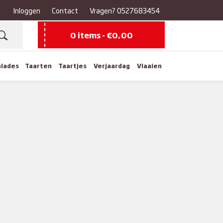
Inloggen
Contact
Vragen?
0527683454
0 items -
€
0,00
alades
Taarten
Taartjes
Verjaardag
Vlaaien