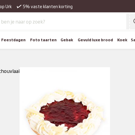
op Urk
5% vaste klanten korting
Feestdagen
Foto taarten
Gebak
Gevuld luxe brood
Koek
S
houvlaai