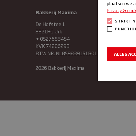
plaatsen we al
Privacy & coo
Bakkerij Maxima
Maan
Dinsd
STRIKT 
De Hofstee 1
FUNCTIO
8321HG Urk
Woen
+ 0527683454
KVK 74286293
Donde
BTW NR. NL859839151B01
ALLES AC
Vrijda
2026 Bakkerij Maxima
Zater
Zonda
Strikt noodzake
en accountbehee
Naam
sbjs_sessio