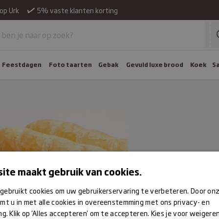
op Urk
5% vaste klanten korting
Feestdagen
Foto taarten
Gebak
Gevuld luxe brood
Koek
S
ite maakt gebruik van cookies.
gebruikt cookies om uw gebruikerservaring te verbeteren. Door on
mt u in met alle cookies in overeenstemming met ons privacy- en
ng. Klik op 'Alles accepteren' om te accepteren. Kies je voor weigere