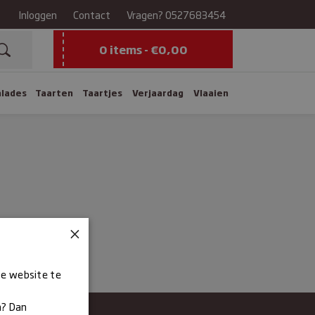
Inloggen
Contact
Vragen?
0527683454
0 items -
€
0,00
alades
Taarten
Taartjes
Verjaardag
Vlaaien
×
ze website te
n? Dan