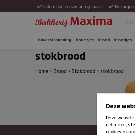
Iedere dag vers voor u gemaakt
Bezorgen 
Bavaroispudding
Bolletjes
Brood
Broodjes
stokbrood
Home
>
Brood
>
Stokbrood
>
stokbrood
Deze webs
Deze website 
gebruiken, ste
cookieverklari