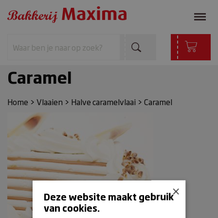
Caramel
Home
>
Vlaaien
>
Halve caramelvlaai
>
Caramel
×
Deze website maakt gebruik
van cookies.