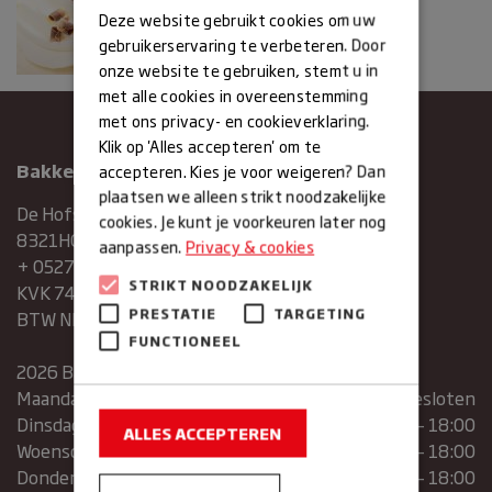
Deze website gebruikt cookies om uw
gebruikerservaring te verbeteren. Door
onze website te gebruiken, stemt u in
met alle cookies in overeenstemming
met ons privacy- en cookieverklaring.
Klik op 'Alles accepteren' om te
Bakkerij Maxima
accepteren. Kies je voor weigeren? Dan
plaatsen we alleen strikt noodzakelijke
De Hofstee 1
cookies. Je kunt je voorkeuren later nog
8321HG Urk
aanpassen.
Privacy & cookies
+ 0527683454
STRIKT NOODZAKELIJK
KVK 74286293
PRESTATIE
TARGETING
BTW NR. NL859839151B01
FUNCTIONEEL
2026 Bakkerij Maxima
Maandag
gesloten
Dinsdag
07:30 – 13:00 | 14:00 – 18:00
ALLES ACCEPTEREN
Woensdag
07:30 – 13:00 | 14:00 – 18:00
Donderdag
07:30 – 13:00 | 14:00 – 18:00