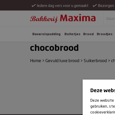
Iedere dag vers voor u gemaakt
Bezorgen 
Bavaroispudding
Bolletjes
Brood
Broodjes
chocobrood
Home
>
Gevuld luxe brood
>
Suikerbrood
>
c
Deze webs
Deze website 
gebruiken, ste
cookieverklari