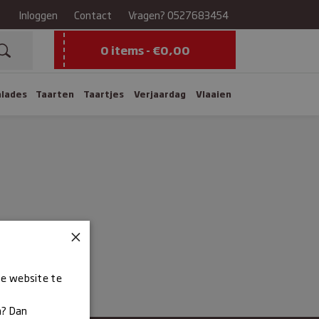
Inloggen
Contact
Vragen?
0527683454
0 items -
€
0,00
alades
Taarten
Taartjes
Verjaardag
Vlaaien
×
ze website te
n? Dan