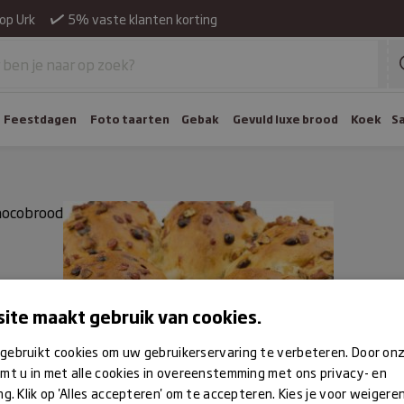
op Urk
5% vaste klanten korting
Feestdagen
Foto taarten
Gebak
Gevuld luxe brood
Koek
S
hocobrood
ite maakt gebruik van cookies.
gebruikt cookies om uw gebruikerservaring te verbeteren. Door on
mt u in met alle cookies in overeenstemming met ons privacy- en
ng. Klik op 'Alles accepteren' om te accepteren. Kies je voor weigere