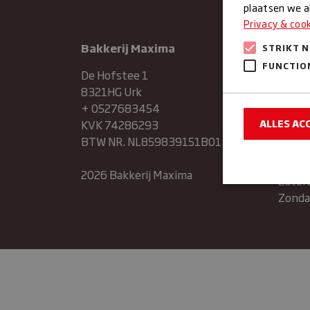
plaatsen we al
Privacy & coo
Bakkerij Maxima
Maan
STRIKT 
Dinsd
FUNCTIO
De Hofstee 1
8321HG Urk
Woen
+ 0527683454
ALLES AC
KVK 74286293
Donde
BTW NR. NL859839151B01
Vrijda
2026 Bakkerij Maxima
Zater
Zonda
Strikt noodzake
en accountbehee
Naam
sbjs_sessio