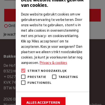
van cookies.
Deze website gebruikt cookies om uw
gebruikerservaring te verbeteren. Door
onze website te gebruiken, stemt u in
Onthouden
met alle cookies in overeenstemming
Je wachtwoord vergeten?
met ons privacy- en cookieverklaring.
Klik op 'Alles accepteren' om te
accepteren. Kies je voor weigeren? Dan
plaatsen we alleen strikt noodzakelijke
Bakkerij Maxima
cookies. Je kunt je voorkeuren later nog
aanpassen.
Privacy & cookies
De Hofstee 1
8321HG Urk
STRIKT NOODZAKELIJK
+ 0527683454
PRESTATIE
TARGETING
KVK 74286293
FUNCTIONEEL
BTW NR. NL859839151B01
2026 Bakkerij Maxima
ALLES ACCEPTEREN
Maandag
gesloten