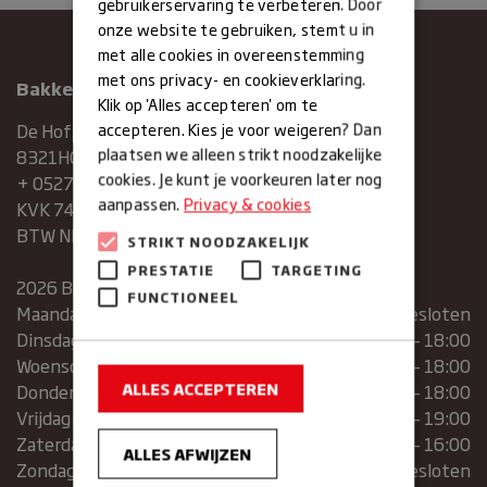
gebruikerservaring te verbeteren. Door
onze website te gebruiken, stemt u in
met alle cookies in overeenstemming
met ons privacy- en cookieverklaring.
Bakkerij Maxima
Klik op 'Alles accepteren' om te
accepteren. Kies je voor weigeren? Dan
De Hofstee 1
plaatsen we alleen strikt noodzakelijke
8321HG Urk
cookies. Je kunt je voorkeuren later nog
+ 0527683454
aanpassen.
Privacy & cookies
KVK 74286293
BTW NR. NL859839151B01
STRIKT NOODZAKELIJK
PRESTATIE
TARGETING
2026 Bakkerij Maxima
FUNCTIONEEL
Maandag
gesloten
Dinsdag
07:30 – 13:00 | 14:00 – 18:00
Woensdag
07:30 – 13:00 | 14:00 – 18:00
ALLES ACCEPTEREN
Donderdag
07:30 – 13:00 | 14:00 – 18:00
Vrijdag
07:00 – 19:00
Zaterdag
07:00 – 16:00
ALLES AFWIJZEN
Zondag
Gesloten