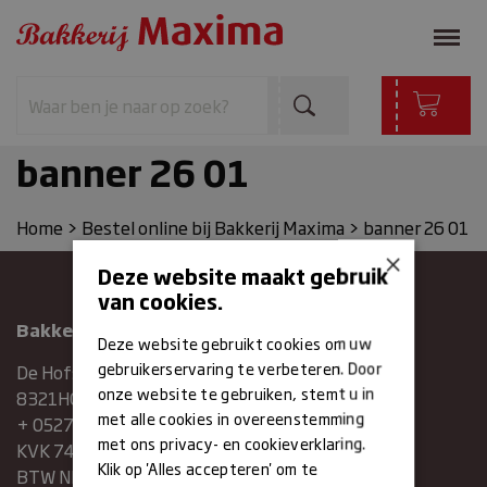
banner 26 01
Home
>
Bestel online bij Bakkerij Maxima
>
banner 26 01
×
Deze website maakt gebruik
van cookies.
Bakkerij Maxima
Deze website gebruikt cookies om uw
gebruikerservaring te verbeteren. Door
De Hofstee 1
onze website te gebruiken, stemt u in
8321HG Urk
met alle cookies in overeenstemming
+ 0527683454
met ons privacy- en cookieverklaring.
KVK 74286293
Klik op 'Alles accepteren' om te
BTW NR. NL859839151B01