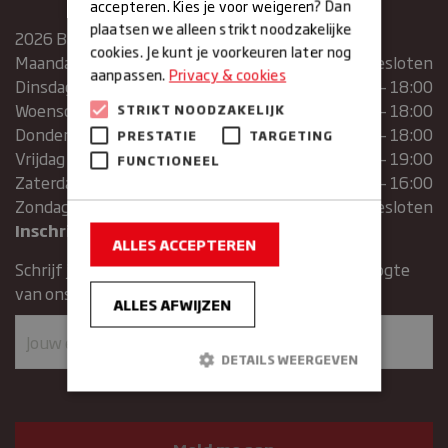
accepteren. Kies je voor weigeren? Dan
plaatsen we alleen strikt noodzakelijke
2026 Bakkerij Maxima
cookies. Je kunt je voorkeuren later nog
Maandag
gesloten
aanpassen.
Privacy & cookies
Dinsdag
07:30 – 13:00 | 14:00 – 18:00
Woensdag
07:30 – 13:00 | 14:00 – 18:00
STRIKT NOODZAKELIJK
Donderdag
07:30 – 13:00 | 14:00 – 18:00
PRESTATIE
TARGETING
Vrijdag
07:00 – 19:00
FUNCTIONEEL
Zaterdag
07:00 – 16:00
Zondag
Gesloten
Inschrijven voor de nieuwsbrief
ALLES ACCEPTEREN
Schrijf je in voor de nieuwsbrief en blijft op de hoogte
van ons assortiment en aanbiedingen.
ALLES AFWIJZEN
DETAILS WEERGEVEN
Strikt noodzakelijk
Prestatie