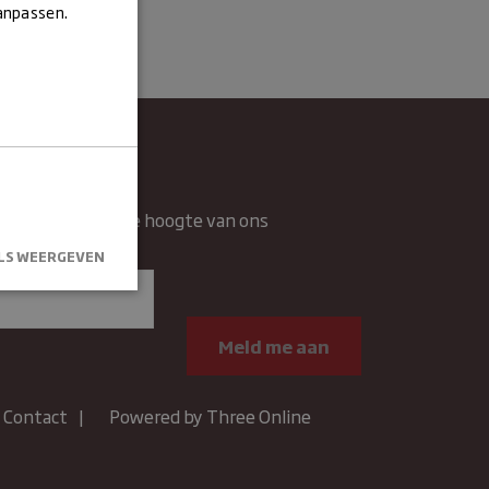
aanpassen.
wsbrief
rief en blijft op de hoogte van ons
n.
LS WEERGEVEN
kersaanmelding
.
Contact
Powered by Three Online
um
Omschrijving