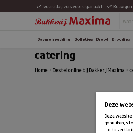
Iedere dag vers voor u gemaakt
Bezorgen 
Bavaroispudding
Bolletjes
Brood
Broodjes
catering
Home
>
Bestel online bij Bakkerij Maxima
>
c
Deze webs
Deze website 
gebruiken, ste
cookieverklari