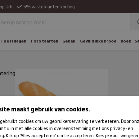
op Urk
5% vaste klanten korting
Feestdagen
Foto taarten
Gebak
Gevuld luxe brood
Koek
S
atering
ite maakt gebruik van cookies.
gebruikt cookies om uw gebruikerservaring te verbeteren. Door on
mt u in met alle cookies in overeenstemming met ons privacy- en
ng. Klik op 'Alles accepteren' om te accepteren. Kies je voor weigere