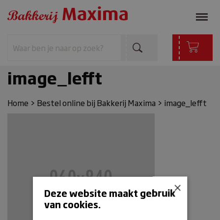
image_lefft
Home
>
Bestel online bij Bakkerij Maxima
>
image_lefft
×
Deze website maakt gebruik
van cookies.