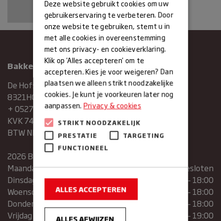
Deze website gebruikt cookies om uw
gebruikerservaring te verbeteren. Door
onze website te gebruiken, stemt u in
met alle cookies in overeenstemming
met ons privacy- en cookieverklaring.
Klik op 'Alles accepteren' om te
Bakkerij Maxima
accepteren. Kies je voor weigeren? Dan
plaatsen we alleen strikt noodzakelijke
De Hofstee 1
cookies. Je kunt je voorkeuren later nog
8321HG Urk
aanpassen.
Privacy & cookies
+ 0527683454
KVK 74286293
STRIKT NOODZAKELIJK
BTW NR. NL859839151B01
PRESTATIE
TARGETING
FUNCTIONEEL
2026 Bakkerij Maxima
Maandag
gesloten
Dinsdag
07:30 – 13:00 | 14:00 – 18:00
ALLES ACCEPTEREN
Woensdag
07:30 – 13:00 | 14:00 – 18:00
Donderdag
07:30 – 13:00 | 14:00 – 18:00
Vrijdag
07:00 – 19:00
ALLES AFWIJZEN