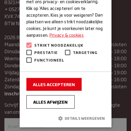
met ons privacy- en cookieverklaring.
8321HG Urk
Klik op 'Alles accepteren' om te
+ 0527683454
accepteren. Kies je voor weigeren? Dan
KVK 74286293
plaatsen we alleen strikt noodzakelijke
BTW NR. NL859839151B01
cookies. Je kunt je voorkeuren later nog
aanpassen.
Privacy & cookies
2026 Bakkerij Maxima
Maandag
gesloten
STRIKT NOODZAKELIJK
Dinsdag
07:30 – 13:00 | 14:00 – 18:00
PRESTATIE
TARGETING
Woensdag
07:30 – 13:00 | 14:00 – 18:00
FUNCTIONEEL
Donderdag
07:30 – 13:00 | 14:00 – 18:00
Vrijdag
07:00 – 19:00
Zaterdag
07:00 – 16:00
ALLES ACCEPTEREN
Zondag
Gesloten
Inschrijven voor de nieuwsbrief
ALLES AFWIJZEN
Schrijf je in voor de nieuwsbrief en blijft op de hoogte
van ons assortiment en aanbiedingen.
DETAILS WEERGEVEN