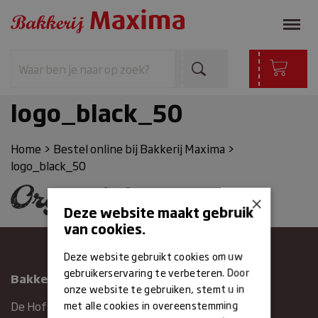
logo_black_50
Home
>
Bestel online bij Bakkerij Maxima
>
logo_black_50
×
Deze website maakt gebruik
van cookies.
Deze website gebruikt cookies om uw
gebruikerservaring te verbeteren. Door
Bakkerij Maxima
onze website te gebruiken, stemt u in
met alle cookies in overeenstemming
De Hofstee 1