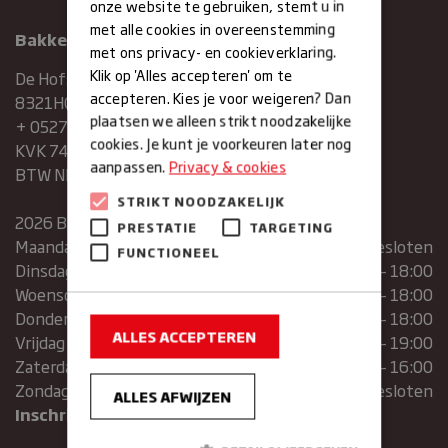
onze website te gebruiken, stemt u in
met alle cookies in overeenstemming
Bakkerij Maxima
met ons privacy- en cookieverklaring.
Klik op 'Alles accepteren' om te
De Hofstee 1
accepteren. Kies je voor weigeren? Dan
8321HG Urk
plaatsen we alleen strikt noodzakelijke
+ 0527683454
cookies. Je kunt je voorkeuren later nog
KVK 74286293
aanpassen.
Privacy & cookies
BTW NR. NL859839151B01
STRIKT NOODZAKELIJK
2026 Bakkerij Maxima
PRESTATIE
TARGETING
Maandag
gesloten
FUNCTIONEEL
Dinsdag
07:30 – 13:00 | 14:00 – 18:00
Woensdag
07:30 – 13:00 | 14:00 – 18:00
Donderdag
07:30 – 13:00 | 14:00 – 18:00
ALLES ACCEPTEREN
Vrijdag
07:00 – 19:00
Zaterdag
07:00 – 16:00
Zondag
Gesloten
ALLES AFWIJZEN
Inschrijven voor de nieuwsbrief