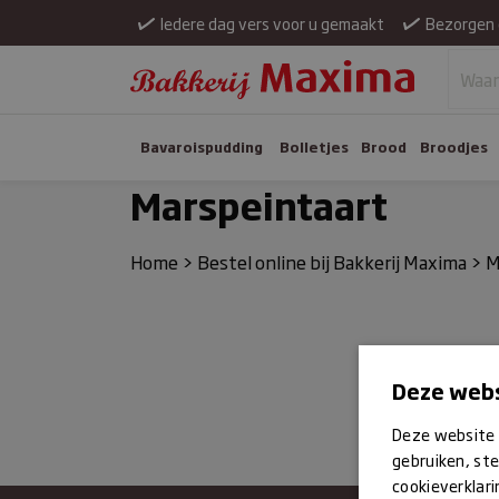
Iedere dag vers voor u gemaakt
Bezorgen 
Bavaroispudding
Bolletjes
Brood
Broodjes
Marspeintaart
Home
>
Bestel online bij Bakkerij Maxima
>
M
Deze webs
Deze website 
gebruiken, ste
cookieverklari