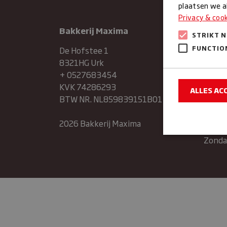
plaatsen we al
Privacy & coo
Bakkerij Maxima
Maan
STRIKT 
Dinsd
FUNCTIO
De Hofstee 1
8321HG Urk
Woen
+ 0527683454
KVK 74286293
ALLES AC
Donde
BTW NR. NL859839151B01
Vrijda
2026 Bakkerij Maxima
Zater
Zonda
Strikt noodzake
en accountbehee
Naam
sbjs_sessio