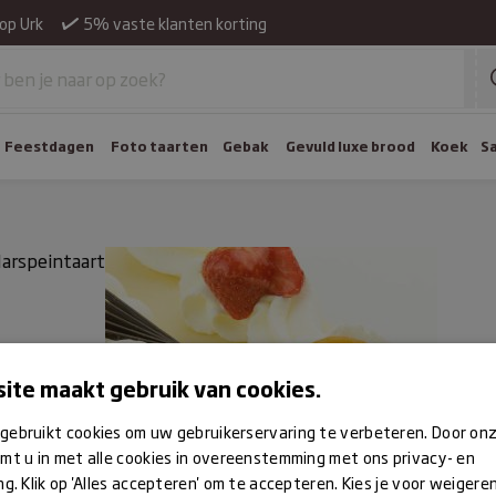
op Urk
5% vaste klanten korting
Feestdagen
Foto taarten
Gebak
Gevuld luxe brood
Koek
S
arspeintaart
ite maakt gebruik van cookies.
gebruikt cookies om uw gebruikerservaring te verbeteren. Door on
mt u in met alle cookies in overeenstemming met ons privacy- en
ng. Klik op 'Alles accepteren' om te accepteren. Kies je voor weigere