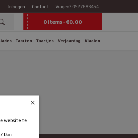
Inloggen
Contact
Vragen?
0527683454
0 items -
€
0,00
alades
Taarten
Taartjes
Verjaardag
Vlaaien
×
ze website te
n? Dan