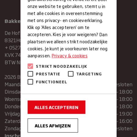
onze website te gebruiken, stemt u in
met alle cookies in overeenstemming
met ons privacy- en cookieverklaring.
Bakkerij Maxima
Klik op 'Alles accepteren' om te
De Hofstee 1
accepteren. Kies je voor weigeren? Dan
8321HG Urk
plaatsen we alleen strikt noodzakelijke
+ 0527683454
cookies. Je kunt je voorkeuren later nog
KVK 74286293
aanpassen.
Privacy & cookies
BTW NR. NL859839151B01
STRIKT NOODZAKELIJK
PRESTATIE
TARGETING
2026 Bakkerij Maxima
FUNCTIONEEL
Maandag
gesloten
Dinsdag
07:30 – 13:00 | 14:00 – 18:00
Woensdag
07:30 – 13:00 | 14:00 – 18:00
Donderdag
07:30 – 13:00 | 14:00 – 18:00
ALLES ACCEPTEREN
Vrijdag
07:00 – 19:00
Zaterdag
07:00 – 16:00
ALLES AFWIJZEN
Zondag
Gesloten
Inschrijven voor de nieuwsbrief