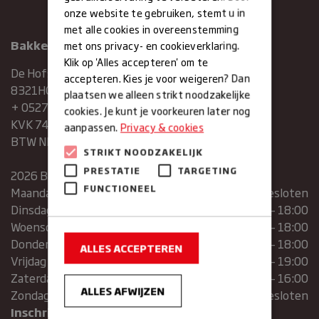
onze website te gebruiken, stemt u in
met alle cookies in overeenstemming
Bakkerij Maxima
met ons privacy- en cookieverklaring.
Klik op 'Alles accepteren' om te
De Hofstee 1
accepteren. Kies je voor weigeren? Dan
8321HG Urk
plaatsen we alleen strikt noodzakelijke
+ 0527683454
cookies. Je kunt je voorkeuren later nog
KVK 74286293
aanpassen.
Privacy & cookies
BTW NR. NL859839151B01
STRIKT NOODZAKELIJK
PRESTATIE
TARGETING
2026 Bakkerij Maxima
FUNCTIONEEL
Maandag
gesloten
Dinsdag
07:30 – 13:00 | 14:00 – 18:00
Woensdag
07:30 – 13:00 | 14:00 – 18:00
Donderdag
07:30 – 13:00 | 14:00 – 18:00
ALLES ACCEPTEREN
Vrijdag
07:00 – 19:00
Zaterdag
07:00 – 16:00
ALLES AFWIJZEN
Zondag
Gesloten
Inschrijven voor de nieuwsbrief