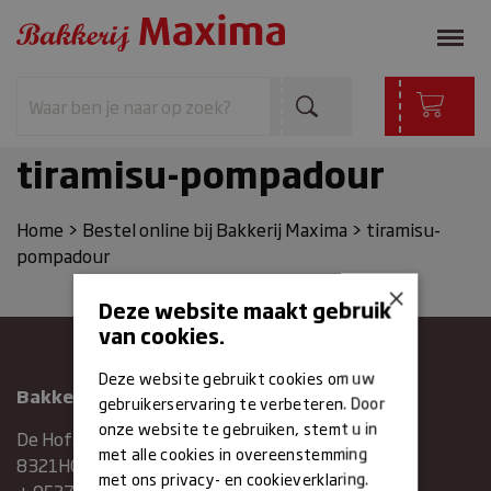
tiramisu-pompadour
Home
>
Bestel online bij Bakkerij Maxima
>
tiramisu-
pompadour
×
Deze website maakt gebruik
van cookies.
Deze website gebruikt cookies om uw
Bakkerij Maxima
gebruikerservaring te verbeteren. Door
onze website te gebruiken, stemt u in
De Hofstee 1
met alle cookies in overeenstemming
8321HG Urk
met ons privacy- en cookieverklaring.