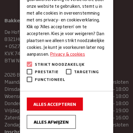
onze website te gebruiken, stemt u in
met alle cookies in overeenstemming
met ons privacy- en cookieverklaring.
Bakkerij Maxima
Klik op 'Alles accepteren' om te
De Hofstee 1
accepteren. Kies je voor weigeren? Dan
8321HG Urk
plaatsen we alleen strikt noodzakelijke
+ 0527683454
cookies. Je kunt je voorkeuren later nog
KVK 74286293
aanpassen.
Privacy & cookies
BTW NR. NL859839151B01
STRIKT NOODZAKELIJK
PRESTATIE
TARGETING
2026 Bakkerij Maxima
FUNCTIONEEL
Maandag
gesloten
Dinsdag
07:30 – 13:00 | 14:00 – 18:00
Woensdag
07:30 – 13:00 | 14:00 – 18:00
Donderdag
07:30 – 13:00 | 14:00 – 18:00
ALLES ACCEPTEREN
Vrijdag
07:00 – 19:00
Zaterdag
07:00 – 16:00
ALLES AFWIJZEN
Zondag
Gesloten
Inschrijven voor de nieuwsbrief