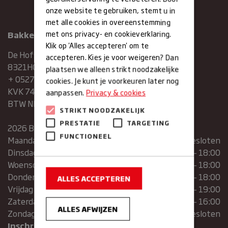
onze website te gebruiken, stemt u in
met alle cookies in overeenstemming
met ons privacy- en cookieverklaring.
Bakkerij Maxima
Klik op 'Alles accepteren' om te
De Hofstee 1
accepteren. Kies je voor weigeren? Dan
8321HG Urk
plaatsen we alleen strikt noodzakelijke
+ 0527683454
cookies. Je kunt je voorkeuren later nog
KVK 74286293
aanpassen.
Privacy & cookies
BTW NR. NL859839151B01
STRIKT NOODZAKELIJK
PRESTATIE
TARGETING
2026 Bakkerij Maxima
FUNCTIONEEL
Maandag
gesloten
Dinsdag
07:30 – 13:00 | 14:00 – 18:00
Woensdag
07:30 – 13:00 | 14:00 – 18:00
Donderdag
07:30 – 13:00 | 14:00 – 18:00
ALLES ACCEPTEREN
Vrijdag
07:00 – 19:00
Zaterdag
07:00 – 16:00
ALLES AFWIJZEN
Zondag
Gesloten
Inschrijven voor de nieuwsbrief