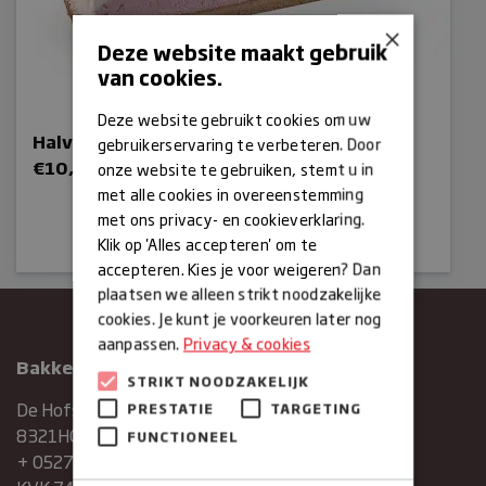
×
Deze website maakt gebruik
van cookies.
Deze website gebruikt cookies om uw
Halve aardbeienvlaai
gebruikerservaring te verbeteren. Door
€
10,50
Bestellen
onze website te gebruiken, stemt u in
met alle cookies in overeenstemming
met ons privacy- en cookieverklaring.
Klik op 'Alles accepteren' om te
accepteren. Kies je voor weigeren? Dan
plaatsen we alleen strikt noodzakelijke
cookies. Je kunt je voorkeuren later nog
aanpassen.
Privacy & cookies
Bakkerij Maxima
STRIKT NOODZAKELIJK
De Hofstee 1
PRESTATIE
TARGETING
8321HG Urk
FUNCTIONEEL
+ 0527683454