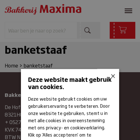
banketstaaf
Home
>
banketstaaf
×
Deze website maakt gebruik
van cookies.
Bakkerij Maxima
Deze website gebruikt cookies om uw
gebruikerservaring te verbeteren. Door
De Hofstee 1
onze website te gebruiken, stemt u in
8321HG Urk
met alle cookies in overeenstemming
+ 0527683454
met ons privacy- en cookieverklaring.
KVK 74286293
Klik op 'Alles accepteren' om te
BTW NR. NL859839151B01