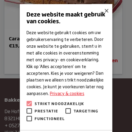
×
Deze website maakt gebruik
van cookies.
Deze website gebruikt cookies om uw
Caramelslof
gebruikerservaring te verbeteren. Door
€
13,95
onze website te gebruiken, stemt u in
met alle cookies in overeenstemming
met ons privacy- en cookieverklaring.
Bestellen
Klik op 'Alles accepteren' om te
accepteren. Kies je voor weigeren? Dan
plaatsen we alleen strikt noodzakelijke
cookies. Je kunt je voorkeuren later nog
aanpassen.
Privacy & cookies
Bakkerij Maxima
STRIKT NOODZAKELIJK
De Hofstee 1
PRESTATIE
TARGETING
8321HG Urk
FUNCTIONEEL
+ 0527683454