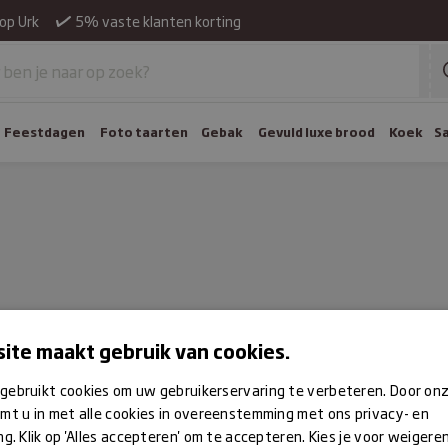
op Urk
5% vaste klanten korting
Feestdagen
Foto taarten
Gebak
Gevuld luxe brood
Koek
S
ite maakt gebruik van cookies.
gebruikt cookies om uw gebruikerservaring te verbeteren. Door on
mt u in met alle cookies in overeenstemming met ons privacy- en
ng. Klik op 'Alles accepteren' om te accepteren. Kies je voor weigere