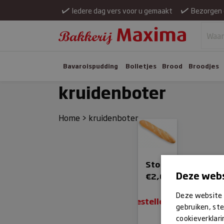
Iedere dag vers voor u gemaakt
Bezorgen 
Bavaroispudding
Bolletjes
Brood
Broodjes
kruidenboter
Home
>
kruidenboter
Stokbrood
Deze webs
€
2,65
Deze website 
Bestellen
gebruiken, ste
cookieverklari