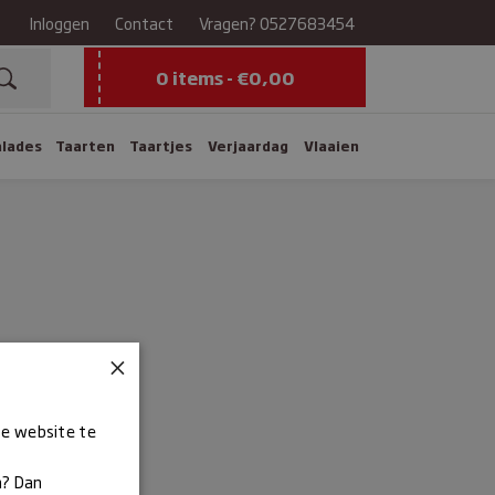
Inloggen
Contact
Vragen?
0527683454
0 items -
€
0,00
alades
Taarten
Taartjes
Verjaardag
Vlaaien
×
ze website te
n? Dan