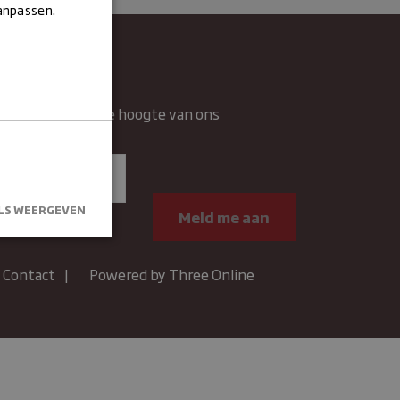
aanpassen.
wsbrief
rief en blijft op de hoogte van ons
n.
LS WEERGEVEN
Contact
Powered by Three Online
kersaanmelding
.
um
Omschrijving