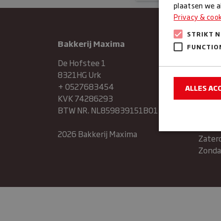
plaatsen we al
Privacy & coo
STRIKT 
Bakkerij Maxima
Maan
FUNCTIO
Dinsd
De Hofstee 1
8321HG Urk
Woen
+ 0527683454
ALLES AC
KVK 74286293
Donde
BTW NR. NL859839151B01
Vrijda
2026 Bakkerij Maxima
Zater
Zonda
Strikt noodzake
en accountbehee
Naam
sbjs_sessio